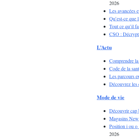
2026
Les avancées et
Qu’est-ce que l
Tout ce qu’il f
CSO : Décrypta
L’Actu
Comprendre la d
Code de la sant
Les parcours ex
Découvrez les 
Mode de vie
Découvrir cap b
Magasins New B
Position i ou o
2026