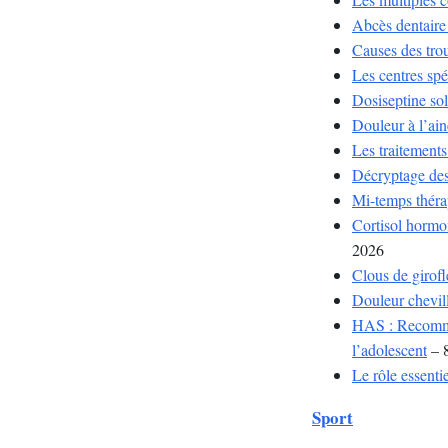
Abcès dentaire 
Causes des trou
Les centres sp
Dosiseptine sol
Douleur à l’ain
Les traitements
Décryptage des 
Mi-temps thérap
Cortisol hormon
2026
Clous de girofl
Douleur chevill
HAS : Recommand
l’adolescent
– 8
Le rôle essenti
Sport