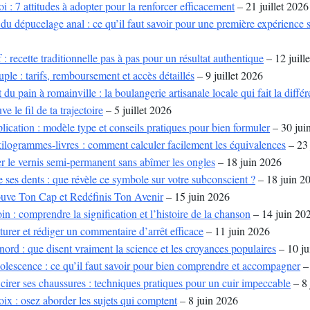
i : 7 attitudes à adopter pour la renforcer efficacement
– 21 juillet 2026
du dépucelage anal : ce qu’il faut savoir pour une première expérience 
 : recette traditionnelle pas à pas pour un résultat authentique
– 12 juill
ple : tarifs, remboursement et accès détaillés
– 9 juillet 2026
du pain à romainville : la boulangerie artisanale locale qui fait la diffé
ve le fil de ta trajectoire
– 5 juillet 2026
cation : modèle type et conseils pratiques pour bien formuler
– 30 jui
kilogrammes-livres : comment calculer facilement les équivalences
– 23 
r le vernis semi-permanent sans abîmer les ongles
– 18 juin 2026
 ses dents : que révèle ce symbole sur votre subconscient ?
– 18 juin 2
ouve Ton Cap et Redéfinis Ton Avenir
– 15 juin 2026
in : comprendre la signification et l’histoire de la chanson
– 14 juin 20
rer et rédiger un commentaire d’arrêt efficace
– 11 juin 2026
nord : que disent vraiment la science et les croyances populaires
– 10 ju
dolescence : ce qu’il faut savoir pour bien comprendre et accompagner
– 
irer ses chaussures : techniques pratiques pour un cuir impeccable
– 8 
oix : osez aborder les sujets qui comptent
– 8 juin 2026