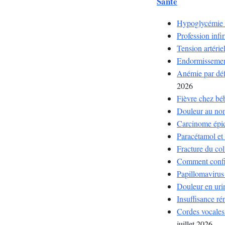
Santé
Hypoglycémie e
Profession infi
Tension artérie
Endormissement 
Anémie par défi
2026
Fièvre chez béb
Douleur au nom
Carcinome épide
Paracétamol et 
Fracture du co
Comment confir
Papillomavirus 
Douleur en urin
Insuffisance rén
Cordes vocales 
juillet 2026