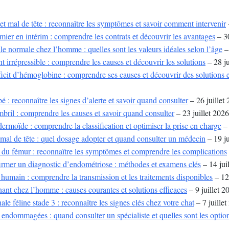
t mal de tête : reconnaître les symptômes et savoir comment intervenir
rmier en intérim : comprendre les contrats et découvrir les avantages
– 30
lle normale chez l’homme : quelles sont les valeurs idéales selon l’âge
– 
irrépressible : comprendre les causes et découvrir les solutions
– 28 ju
cit d’hémoglobine : comprendre ses causes et découvrir des solutions e
é : reconnaître les signes d’alerte et savoir quand consulter
– 26 juillet
bril : comprendre les causes et savoir quand consulter
– 23 juillet 2026
rmoïde : comprendre la classification et optimiser la prise en charge
– 
mal de tête : quel dosage adopter et quand consulter un médecin
– 19 ju
l du fémur : reconnaître les symptômes et comprendre les complications
mer un diagnostic d’endométriose : méthodes et examens clés
– 14 jui
humain : comprendre la transmission et les traitements disponibles
– 12 
ant chez l’homme : causes courantes et solutions efficaces
– 9 juillet 2
ale féline stade 3 : reconnaître les signes clés chez votre chat
– 7 juille
endommagées : quand consulter un spécialiste et quelles sont les option