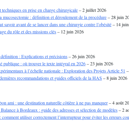
 techniques en prise en charge chirurgicale
– 2 juillet 2026
a mucosectomie : définition et déroulement de la procédure
– 28 juin 2
aut savoir avant de se lancer dans une chirurgie contre l’obésité
– 14 jui
ge du rôle et des missions clés
– 12 juin 2026
éfinition : Explications et précisions
– 26 juin 2026
é publique : où trouver le texte intégral en 2026
– 23 juin 2026
périmentaux à l’échelle nationale : Exploration des Projets Article 51
–
dernières recommandations et guides officiels de la HAS
– 8 juin 2026
on ami : une destination naturelle côtière à ne pas manquer
– 4 août 2
alance à Bordeaux : guide des adresses et sélection de modèles
– 2 a
 : comment utiliser correctement l’interrupteur pour éviter les erreurs co