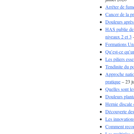
Arrêter de fume
Cancer de la pr
Douleurs après
HAS publie de 
niveaux 2 et 3
–
Formations Uni
Qu’est-ce qu’un
Les piliers ess
Tendinite du p
Approche natio
pratique
– 23 j
Quelles sont le
Douleurs planta
Hernie discale 
Découverte des
Les innovation
Comment reconn
Les multiples c