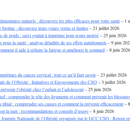
mentaires naturels : découvrez les plus efficaces pour votre santé
– 1 a
biotine : découvrez leurs vraies vertus et limites
– 21 juillet 2026
e de poids : suivi gratuit à imprimer pour rester motivé
– 25 juin 2026
 pour la santé : analyse détaillée de ses effets nutritionnels
– 9 juin 20
ment il aide à réduire la fatigue et améliorer le sommeil
– 8 juin 202
mptômes du cancer cervical : tout ce qu’il faut savoir
– 23 juillet 2026
le de l’Obésité : Initiatives et Engagements des CSO
– 3 juillet 2026
révenir l’obésité chez l’enfant et l’adolescent
– 25 juin 2026
ed : comprendre le rôle des ligaments et comment prévenir les blessure
 tibial : comprendre ses causes et comment la prévenir efficacement
– 8
on la nuit : recommandations et conseils d’usage
– 8 juin 2026
e Journée Nationale de l’Obésité organisée par le GCC CSO : Retour en