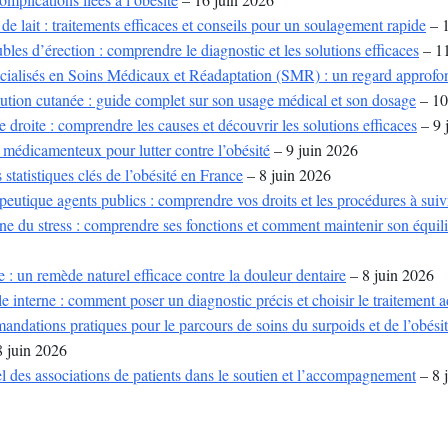
de lait : traitements efficaces et conseils pour un soulagement rapide
– 1
bles d’érection : comprendre le diagnostic et les solutions efficaces
– 11
écialisés en Soins Médicaux et Réadaptation (SMR) : un regard approfo
ution cutanée : guide complet sur son usage médical et son dosage
– 10
e droite : comprendre les causes et découvrir les solutions efficaces
– 9 
 médicamenteux pour lutter contre l’obésité
– 9 juin 2026
statistiques clés de l’obésité en France
– 8 juin 2026
eutique agents publics : comprendre vos droits et les procédures à suiv
e du stress : comprendre ses fonctions et comment maintenir son équili
e : un remède naturel efficace contre la douleur dentaire
– 8 juin 2026
e interne : comment poser un diagnostic précis et choisir le traitement 
ations pratiques pour le parcours de soins du surpoids et de l’obésité
 juin 2026
el des associations de patients dans le soutien et l’accompagnement
– 8 