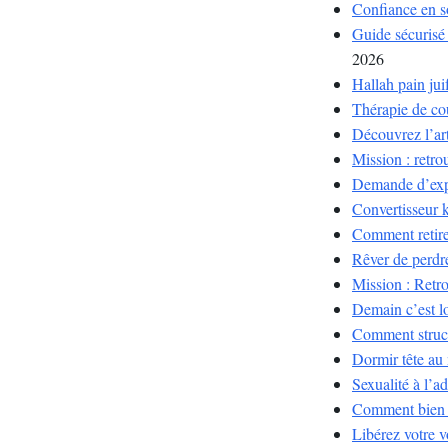
Confiance en so
Guide sécurisé 
2026
Hallah pain juif
Thérapie de cou
Découvrez l’art 
Mission : retrou
Demande d’expli
Convertisseur 
Comment retire
Rêver de perdre
Mission : Retr
Demain c’est lo
Comment structu
Dormir tête au 
Sexualité à l’a
Comment bien c
Libérez votre v