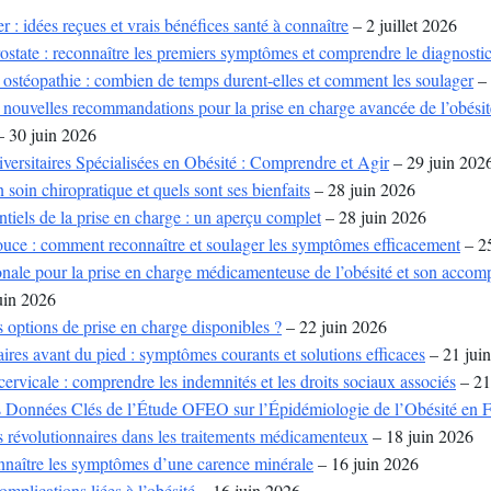
r : idées reçues et vrais bénéfices santé à connaître
– 2 juillet 2026
ostate : reconnaître les premiers symptômes et comprendre le diagnosti
 ostéopathie : combien de temps durent-elles et comment les soulager
– 
nouvelles recommandations pour la prise en charge avancée de l’obésité
 30 juin 2026
versitaires Spécialisées en Obésité : Comprendre et Agir
– 29 juin 202
 soin chiropratique et quels sont ses bienfaits
– 28 juin 2026
entiels de la prise en charge : un aperçu complet
– 28 juin 2026
ouce : comment reconnaître et soulager les symptômes efficacement
– 25
nale pour la prise en charge médicamenteuse de l’obésité et son acco
uin 2026
s options de prise en charge disponibles ?
– 22 juin 2026
ires avant du pied : symptômes courants et solutions efficaces
– 21 jui
cervicale : comprendre les indemnités et les droits sociaux associés
– 21
 Données Clés de l’Étude OFEO sur l’Épidémiologie de l’Obésité en 
s révolutionnaires dans les traitements médicamenteux
– 18 juin 2026
aître les symptômes d’une carence minérale
– 16 juin 2026
omplications liées à l’obésité
– 16 juin 2026