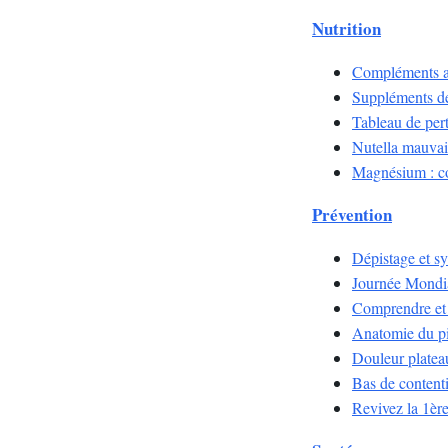
Nutrition
Compléments ali
Suppléments de 
Tableau de pert
Nutella mauvais
Magnésium : com
Prévention
Dépistage et sy
Journée Mondia
Comprendre et p
Anatomie du pi
Douleur plateau
Bas de contenti
Revivez la 1èr