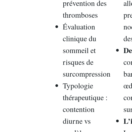
prévention des
al
thromboses
pr
Évaluation
no
clinique du
des
De
sommeil et
risques de
co
surcompression
ba
Typologie
œd
thérapeutique :
co
contention
su
L’
diurne vs