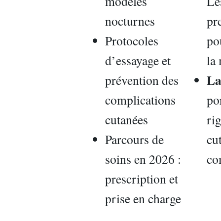
modèles
Le
nocturnes
pr
Protocoles
pou
d’essayage et
la
La
prévention des
complications
po
cutanées
ri
Parcours de
cu
soins en 2026 :
co
prescription et
prise en charge