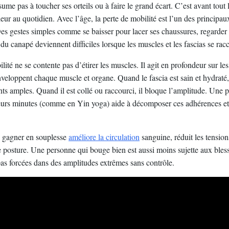
ume pas à toucher ses orteils ou à faire le grand écart. C’est avant tout
eur au quotidien. Avec l’âge, la perte de mobilité est l’un des principau
 Des gestes simples comme se baisser pour lacer ses chaussures, regarder
 du canapé deviennent difficiles lorsque les muscles et les fascias se rac
ilité ne se contente pas d’étirer les muscles. Il agit en profondeur sur les
nveloppent chaque muscle et organe. Quand le fascia est sain et hydraté, 
 amples. Quand il est collé ou raccourci, il bloque l’amplitude. Une p
eurs minutes (comme en Yin yoga) aide à décomposer ces adhérences et 
 gagner en souplesse
améliore la circulation
sanguine, réduit les tension
e posture. Une personne qui bouge bien est aussi moins sujette aux bless
 pas forcées dans des amplitudes extrêmes sans contrôle.