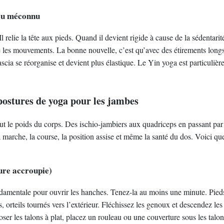
issu méconnu
Il relie la tête aux pieds. Quand il devient rigide à cause de la sédentarit
te les mouvements. La bonne nouvelle, c’est qu’avec des étirements longs 
ascia se réorganise et devient plus élastique. Le Yin yoga est particuliè
postures de yoga pour les jambes
ut le poids du corps. Des ischio-jambiers aux quadriceps en passant par 
a marche, la course, la position assise et même la santé du dos. Voici qu
ure accroupie)
damentale pour ouvrir les hanches. Tenez-la au moins une minute. Pied
, orteils tournés vers l’extérieur. Fléchissez les genoux et descendez les f
ser les talons à plat, placez un rouleau ou une couverture sous les talo