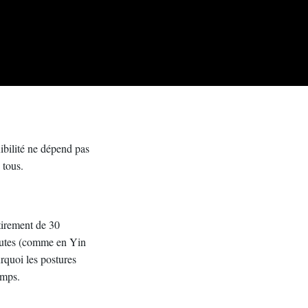
xibilité ne dépend pas
 tous.
tirement de 30
inutes (comme en Yin
urquoi les postures
emps.