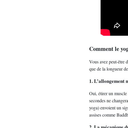
Comment le yog
Vous avez peut-être dé
que de la longueur des
1. L’allongement m
Oui, étirer un muscle
secondes ne changera
yoga) envoient un sign
assises comme Baddha 
2. La mécanique 