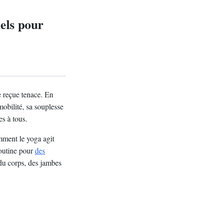
iels pour
e reçue tenace. En
mobilité, sa souplesse
es à tous.
omment le yoga agit
routine pour
des
du corps, des jambes