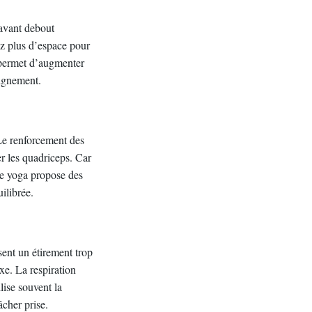
 avant debout
ez plus d’espace pour
s permet d’augmenter
lignement.
 Le renforcement des
er les quadriceps. Car
 Le yoga propose des
ilibrée.
sent un étirement trop
exe. La respiration
lise souvent la
cher prise.