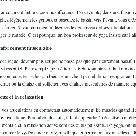
orrectement fait une énorme différence. Par exemple, dans une flexion
 pliez légèrement les genoux et basculez le bassin vers l’avant, vous cré
ns forcer. Savoir comment utiliser ses leviers osseux et ses articulation
nger le muscle. C’est pourquoi un bon professeur de yoga insiste sur l’a
renforcement musculaire
dée reçue, devenir plus souple ne passe pas que par l’étirement passif.
st essentiel. Par exemple, pour étirer les ischio-jambiers, il faut renforc
e contracte, les ischio-jambiers se relâchent par inhibition réciproque.
rrier ou la chaise qui sollicitent ces chaînes musculaires de manière équ
eux et la relaxation
 vos articulations en contractant automatiquement les muscles quand il 
exe myotatique. Pour aller plus loin, il faut apprendre à désactiver ce réfl
n mentale et la relaxation active sont des outils puissants. En yoga, on uti
ur calmer le système nerveux sympathique et permettre aux muscles de lâ