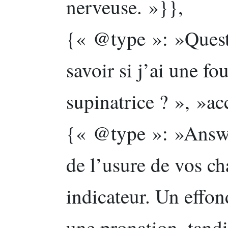
nerveuse. »}},
{« @type »: »Ques
savoir si j’ai une f
supinatrice ? », »a
{« @type »: »Answe
de l’usure de vos ch
indicateur. Un effon
une pronation, tand