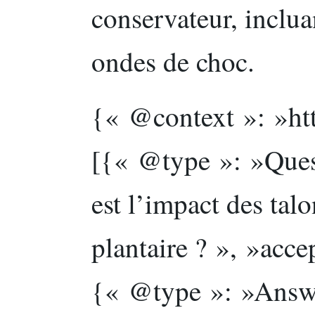
conservateur, incluan
ondes de choc.
{« @context »: »ht
[{« @type »: »Ques
est l’impact des tal
plantaire ? », »acc
{« @type »: »Answe