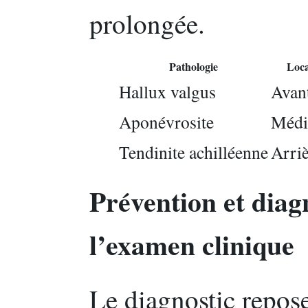
prolongée.
Pathologie
Loca
Hallux valgus
Avan
Aponévrosite
Médi
Tendinite achilléenne
Arriè
Prévention et diag
l’examen clinique
Le diagnostic repose