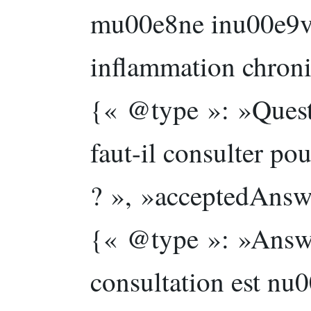
mu00e8ne inu00e9v
inflammation chroni
{« @type »: »Ques
faut-il consulter po
? », »acceptedAnsw
{« @type »: »Answe
consultation est nu