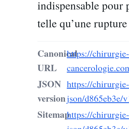
indispensable pour 
telle qu’une rupture
Canonical
https://chirurgie
URL
cancerologie.co
JSON
https://chirurgi
version
json/d865eb3e/v
Sitemap
https://chirurgi
json/d865eb3e/v