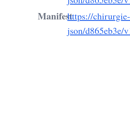
Manifest
https://chirurgi
json/d865eb3e/v