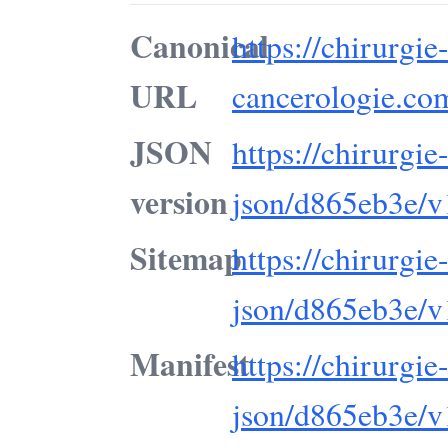
Canonical
https://chirurgie
URL
cancerologie.com
JSON
https://chirurgi
version
json/d865eb3e/v
Sitemap
https://chirurgi
json/d865eb3e/v
Manifest
https://chirurgi
json/d865eb3e/v