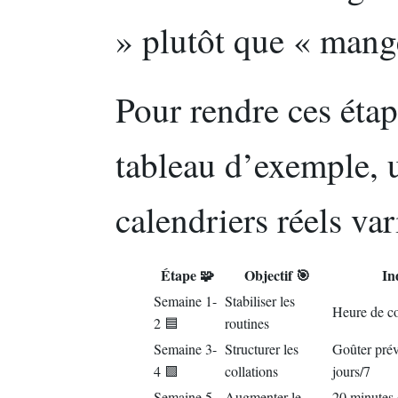
» plutôt que « man
Pour rendre ces étape
tableau d’exemple, 
calendriers réels var
Étape 🧩
Objectif 🎯
In
Semaine 1-
Stabiliser les
Heure de co
2 🟦
routines
Semaine 3-
Structurer les
Goûter prévu
4 🟩
collations
jours/7
Semaine 5-
Augmenter le
20 minutes 