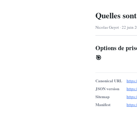
Quelles sont
Nicolas Guyot · 22 juin 2
Options de prise
🎯
Canonical URL
https:
JSON version
https
Sitemap
https
Manifest
https