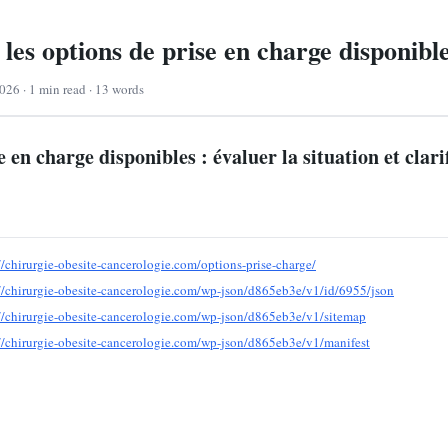
 les options de prise en charge disponibl
026 · 1 min read · 13 words
 en charge disponibles : évaluer la situation et clarif
//chirurgie-obesite-cancerologie.com/options-prise-charge/
://chirurgie-obesite-cancerologie.com/wp-json/d865eb3e/v1/id/6955/json
://chirurgie-obesite-cancerologie.com/wp-json/d865eb3e/v1/sitemap
://chirurgie-obesite-cancerologie.com/wp-json/d865eb3e/v1/manifest