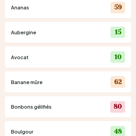
59
Ananas
15
Aubergine
10
Avocat
62
Banane mûre
80
Bonbons gélifiés
48
Boulgour