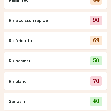
Raisin sec
90
Riz à cuisson rapide
69
Riz à risotto
50
Riz basmati
70
Riz blanc
40
Sarrasin