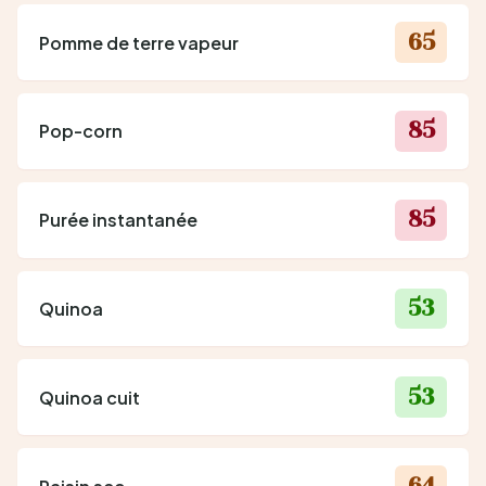
65
Pomme de terre vapeur
85
Pop-corn
85
Purée instantanée
53
Quinoa
53
Quinoa cuit
64