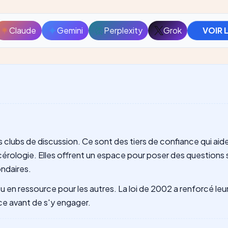
Claude
Gemini
Perplexity
Grok
VOIR 
Ouvrir
Ouvrir
Ouvrir
Ouvrir
avec
avec
avec
avec
T
Claude
Gemini
Perplexity
Grok
 clubs de discussion. Ce sont des tiers de confiance qui aide
ologie. Elles offrent un espace pour poser des questions s
ndaires.
 en ressource pour les autres. La loi de 2002 a renforcé leur
nce avant de s'y engager.