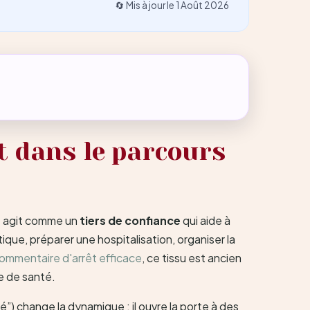
🔄 Mis à jour le
1 Août 2026
t dans le parcours
lle agit comme un
tiers de confiance
qui aide à
que, préparer une hospitalisation, organiser la
ommentaire d'arrêt efficace
, ce tissu est ancien
e de santé.
) change la dynamique : il ouvre la porte à des