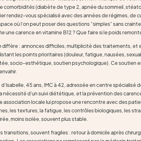
e comorbidités (diabète de type 2, apnée du sommeil, stéatos
ier rendez-vous spécialisé avec des années de régimes, de cul
pace où l’on peut poser des questions “simples” sans crainte
fie une carence en vitamine B12 ? Que faire si le poids remont
n diffère : annonces difficiles, multiplicité des traitements, 
stant les points prioritaires (douleur, fatigue, nausées, sexual
ptée, socio-esthétique, soutien psychologique). Ce soutien es
envahir.
d’Isabelle, 45 ans, IMC à 42, adressée en centre spécialisé de
a nécessité d’un suivi diététique, et la prévention des carence
. Une association locale lui propose une rencontre avec des pa
nes, les textures, la fatigue, les contrôles biologiques, les st
irée, moins isolée, souvent plus stable.
transitions, souvent fragiles : retour à domicile après chirurg
ication. Les associations ne remplacent pas le médecin traitan