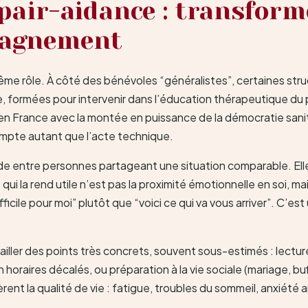
 pair-aidance : transform
pagnement
même rôle. À côté des bénévoles “généralistes”, certaines str
formées pour intervenir dans l’éducation thérapeutique du pat
n France avec la montée en puissance de la démocratie sanitai
compte autant que l’acte technique.
traide entre personnes partageant une situation comparable. El
 qui la rend utile n’est pas la proximité émotionnelle en soi, 
difficile pour moi” plutôt que “voici ce qui va vous arriver”. C’
vailler des points très concrets, souvent sous-estimés : lectu
horaires décalés, ou préparation à la vie sociale (mariage, bu
ent la qualité de vie : fatigue, troubles du sommeil, anxiété an