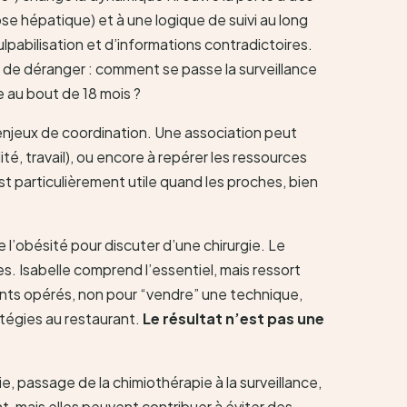
e hépatique) et à une logique de suivi au long
pabilisation et d’informations contradictoires.
 de déranger : comment se passe la surveillance
e au bout de 18 mois ?
et enjeux de coordination. Une association peut
ité, travail), ou encore à repérer les ressources
t particulièrement utile quand les proches, bien
 l’obésité pour discuter d’une chirurgie. Le
s. Isabelle comprend l’essentiel, mais ressort
tients opérés, non pour “vendre” une technique,
ratégies au restaurant.
Le résultat n’est pas une
ie, passage de la chimiothérapie à la surveillance,
t, mais elles peuvent contribuer à éviter des