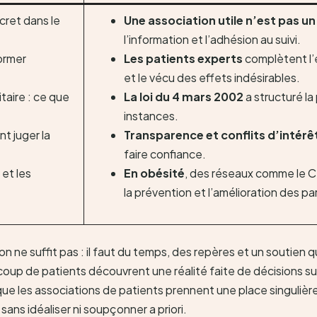
cret dans le
Une association utile n’est pas un
l’information et l’adhésion au suivi.
former
Les patients experts
complètent l’
et le vécu des effets indésirables.
taire : ce que
La loi du 4 mars 2002
a structuré la
instances.
t juger la
Transparence et conflits d’intérê
faire confiance.
et les
En obésité
, des réseaux comme le CN
la prévention et l’amélioration des pa
n ne suffit pas : il faut du temps, des repères et un soutien q
aucoup de patients découvrent une réalité faite de décisions 
 les associations de patients prennent une place singulière, à
ans idéaliser ni soupçonner a priori.