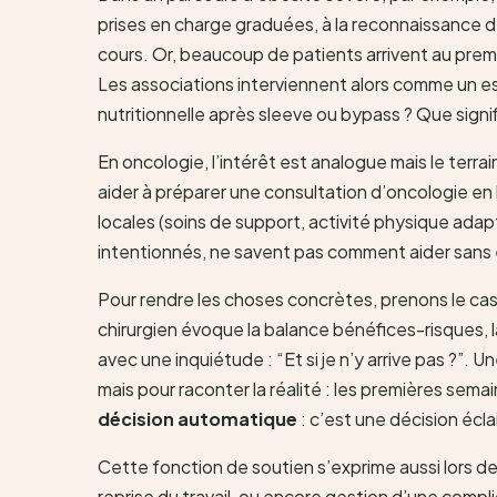
prises en charge graduées, à la reconnaissance d
cours. Or, beaucoup de patients arrivent au prem
Les associations interviennent alors comme un es
nutritionnelle après sleeve ou bypass ? Que signi
En oncologie, l’intérêt est analogue mais le terrai
aider à préparer une consultation d’oncologie en li
locales (soins de support, activité physique ada
intentionnés, ne savent pas comment aider sans 
Pour rendre les choses concrètes, prenons le cas 
chirurgien évoque la balance bénéfices-risques, l
avec une inquiétude : “Et si je n’y arrive pas ?”
mais pour raconter la réalité : les premières semai
décision automatique
: c’est une décision écla
Cette fonction de soutien s’exprime aussi lors des 
reprise du travail, ou encore gestion d’une compl