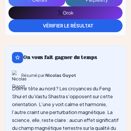
Ouvrir
Ouvrir
ChatGPT
Claude
avec
avec
Grok
Ouvrir
Gemini
Perplexity
avec
VÉRIFIER LE RÉSULTAT
Grok
On vous fait gagner du temps
Résumé par
Nicolas Guyot
Dormir tête au nord ? Les croyances du Feng
Shui et du Vastu Shastra s'opposent sur cette
orientation. L'une y voit calme et harmonie,
l'autre craint une perturbation magnétique. La
science, elle, reste claire : aucun effet significatif
du champ magnétique terrestre sur la qualité du