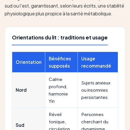
sud ou l’est, garantissant, selon leurs écrits, une stabilité
physiologique plus propice à la santé métabolique.
Orientations du lit : traditions et usage
Bénéfices
Usage
Orientation
supposés
recommandé
Calme
Sujets anxieux
profond,
Nord
ou insomnies
harmonie
persistantes
Yin
Réveil
Personnes
tonique,
cherchant du
Sud
circulation
dynamisme