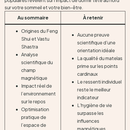
Au sommaire
À retenir
Origines du Feng
Aucune preuve
Shui et Vastu
scientifique d’une
Shastra
orientation idéale
Analyse
La qualité du matelas
scientifique du
prime sur les points
champ
cardinaux
magnétique
Le ressenti individuel
Impact réel de
reste le meilleur
l’environnement
indicateur
sur le repos
L’hygiène de vie
Optimisation
surpasse les
pratique de
influences
l’espace de
magnétiques