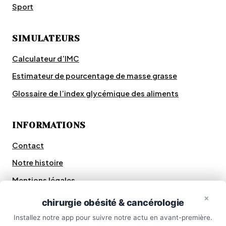
Sport
SIMULATEURS
Calculateur d’IMC
Estimateur de pourcentage de masse grasse
Glossaire de l’index glycémique des aliments
INFORMATIONS
Contact
Notre histoire
Mentions légales
×
Sitemap
chirurgie obésité & cancérologie
Un doute santé ? Je vous
×
Installez notre app pour suivre notre actu en avant-première.
oriente.