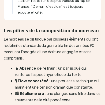
L'album reste l'un des plus vendus du rap en
France. "Demain c'est loin" est toujours
écouté et cité.
Les piliers de la composition du morceau
Le morceau se distingue par plusieurs éléments qui ont
redéfini les standards du genre à la fin des années 90,
marquant l’apogée d’une écriture engagée et sans
compromis.
🔥
Absence de refrain
: un pari risqué qui
renforce l’aspect hypnotique du texte.
🎙️
Flow concaténé
: une prouesse technique qui
maintient une tension dramatique constante.
🏙️
Réalisme cru
: une plongée sans filtre dans les
tourments de la cité phocéenne.