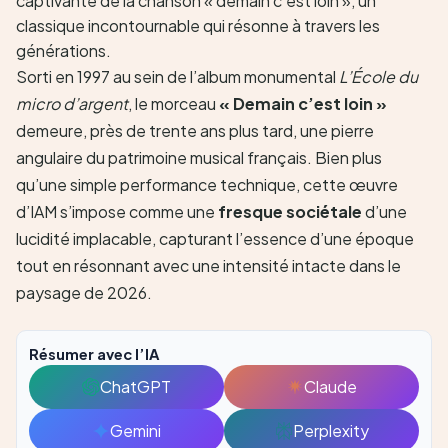
Sorti en 1997 au sein de l’album monumental
L’École du
micro d’argent
, le morceau
« Demain c’est loin »
demeure, près de trente ans plus tard, une pierre
angulaire du patrimoine musical français. Bien plus
qu’une simple performance technique, cette œuvre
d’IAM s’impose comme une
fresque sociétale
d’une
lucidité implacable, capturant l’essence d’une époque
tout en résonnant avec une intensité intacte dans le
paysage de 2026.
Résumer avec l’IA
ChatGPT
Claude
Ouvrir
Ouvrir
avec
avec
Gemini
Perplexity
Ouvrir
Ouvrir
ChatGPT
Claude