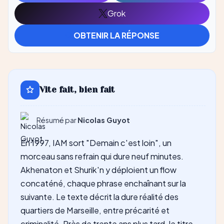
avec
avec
Grok
Ouvrir
Gemini
Perplexity
avec
OBTENIR LA RÉPONSE
Grok
Vite fait, bien fait
Résumé par
Nicolas Guyot
En 1997, IAM sort "Demain c'est loin", un
morceau sans refrain qui dure neuf minutes.
Akhenaton et Shurik'n y déploient un flow
concaténé, chaque phrase enchaînant sur la
suivante. Le texte décrit la dure réalité des
quartiers de Marseille, entre précarité et
criminalité. Près de trente ans plus tard, le titre