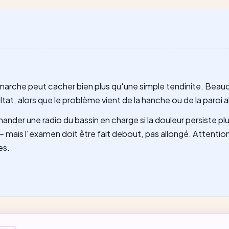
Claude
Gemini
Perplexity
Grok
la marche peut cacher bien plus qu'une simple tendinite. Beau
at, alors que le problème vient de la hanche ou de la paroi
nder une radio du bassin en charge si la douleur persiste plus
 — mais l'examen doit être fait debout, pas allongé. Attentio
es.