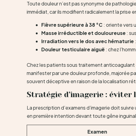
Toute douleur n’est pas synonyme de pathologie 
immédiat, car ils modifient radicalement la prise e
Fièvre supérieure à 38 °C
: oriente vers
Masse irréductible et douloureuse
: su
Irradiation vers le dos avec hématurie
Douleur testiculaire aiguë
: chez l’homme
Chez les patients sous traitement anticoagulant o
manifester par une douleur profonde, majorée par 
souvent déceptive en raison de la localisation r
Stratégie d’imagerie : éviter
La prescription d’examens d’imagerie doit suivre u
en première intention devant toute gêne inguinal
Examen