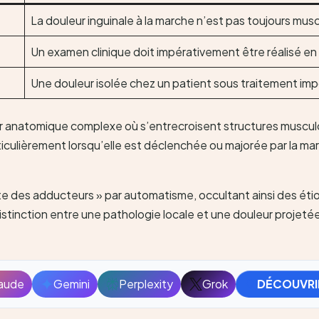
La douleur inguinale à la marche n’est pas toujours mu
Un examen clinique doit impérativement être réalisé en
Une douleur isolée chez un patient sous traitement impo
ur anatomique complexe où s’entrecroisent structures musculo-
rticulièrement lorsqu’elle est déclenchée ou majorée par la m
nite des adducteurs » par automatisme, occultant ainsi des ét
istinction entre une pathologie locale et une douleur projeté
aude
Gemini
Perplexity
Grok
DÉCOUVRI
Ouvrir
Ouvrir
Ouvrir
Ouvrir
avec
avec
avec
avec