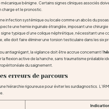
mécanique bénigne. Certains signes cliniques associés doiv
n charge et le pronostic.
 une infection systémique ou locale comme un abcès du psoas 
specte une hernie inguinale étranglée, imposant une chirurgie 
: signe typique d’une colique néphrétique, nécessitant une co
, elle doit faire éliminer une torsion testiculaire dans les six 
u antiagrégant, la vigilance doit être accrue concernant l’
hé
la flexion active de la hanche, sans traumatisme préalable ide
étropéritonéale du saignement.
 les erreurs de parcours
ne hiérarchie rigoureuse pour éviter les surdiagnostics. L’IRM,
e.
Indication