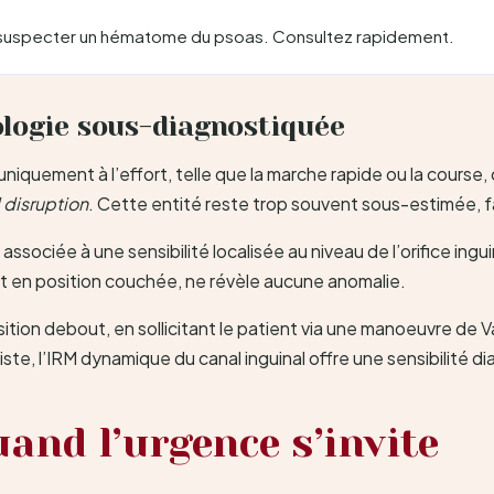
re suspecter un hématome du psoas. Consultez rapidement.
ologie sous-diagnostiquée
iquement à l’effort, telle que la marche rapide ou la course, 
 disruption
. Cette entité reste trop souvent sous-estimée, 
associée à une sensibilité localisée au niveau de l’orifice ingu
ent en position couchée, ne révèle aucune anomalie.
position debout, en sollicitant le patient via une manoeuvre de
ersiste, l’IRM dynamique du canal inguinal offre une sensibili
uand l’urgence s’invite