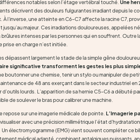
différences notables selon l’étage vertébral touché.
Une her
ients décrivent des douleurs fulgurantes irradiant depuis le co
x. À l’inverse, une atteinte en C6-C7 affecte la racine C7, pr
nt jusqu’au majeur. Ces irradiations douloureuses, appelées n
brûlures intenses par les personnes qui en souffrent. Outre
 prise en charge n’est initiée.
s dépassent largement le stade de la simple gêne douloure
ire significative transforment les gestes les plus simpl
 boutonner une chemise, tenir un stylo ou manipuler de peti
aintenance de 48 ans exerçant dans le secteur industriel en
r d’outils lourds. L’apparition de sa hernie C5-C6 a débuté pa
sible de soulever le bras pour calibrer une machine.
e repose sur une imagerie médicale de pointe.
L’Imagerie p
visualiser avec une précision millimétrique l’état d’hydratation 
s. Un électromyogramme (EMG) vient souvent compléter ce bila
traitement médical adapté, combinant antalgiques puissants, a