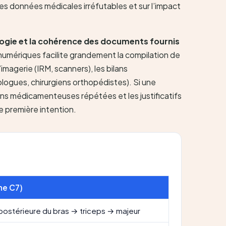
 des données médicales irréfutables et sur l’impact
ogie et la cohérence des documents fournis
 numériques facilite grandement la compilation de
imagerie (IRM, scanners), les bilans
tologues, chirurgiens orthopédistes). Si une
ions médicamenteuses répétées et les justificatifs
de première intention.
ne C7)
ostérieure du bras → triceps → majeur