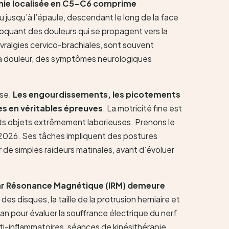
nie localisée en C5-C6 comprime
u jusqu’à l’épaule, descendant le long de la face
ovoquant des douleurs qui se propagent vers la
évralgies cervico-brachiales, sont souvent
 la douleur, des symptômes neurologiques
use.
Les engourdissements, les picotements
es en véritables épreuves
. La motricité fine est
ts objets extrêmement laborieuses. Prenons le
 2026. Ses tâches impliquent des postures
r de simples raideurs matinales, avant d’évoluer
ar Résonance Magnétique (IRM) demeure
des disques, la taille de la protrusion herniaire et
n pour évaluer la souffrance électrique du nerf
nti-inflammatoires, séances de kinésithérapie