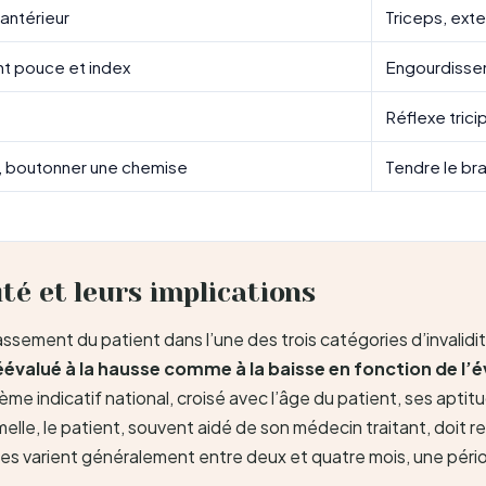
 antérieur
Triceps, ext
t pouce et index
Engourdisse
Réflexe tricip
s, boutonner une chemise
Tendre le br
ité et leurs implications
ssement du patient dans l’une des trois catégories d’invalidit
éévalué à la hausse comme à la baisse en fonction de l’é
me indicatif national, croisé avec l’âge du patient, ses aptit
elle, le patient, souvent aidé de son médecin traitant, doit r
sses varient généralement entre deux et quatre mois, une pér