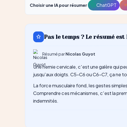
ChatGPT
Choisir une IA pour résumer
Ouvrir
avec
ChatGPT
Pas le temps ? Le résumé est 
Résumé par
Nicolas Guyot
Une hernie cervicale, c'est une galère qui peu
jusqu'aux doigts. C5-C6 ou C6-C7, ça ne touc
La force musculaire fond, les gestes simples 
Comprendre ces mécanismes, c'est la premièr
indemnités.