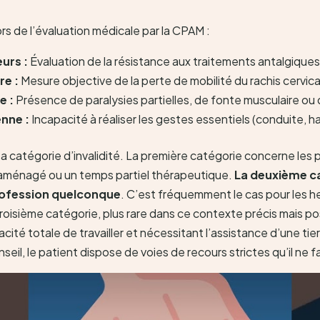
rs de l’évaluation médicale par la CPAM :
urs :
Évaluation de la résistance aux traitements antalgiques
re :
Mesure objective de la perte de mobilité du rachis cervica
e :
Présence de paralysies partielles, de fonte musculaire ou 
enne :
Incapacité à réaliser les gestes essentiels (conduite, ha
sa catégorie d’invalidité. La première catégorie concerne les
 aménagé ou un temps partiel thérapeutique.
La deuxième ca
rofession quelconque
. C’est fréquemment le cas pour les 
a troisième catégorie, plus rare dans ce contexte précis mais p
ité totale de travailler et nécessitant l’assistance d’une tier
il, le patient dispose de voies de recours strictes qu’il ne fa