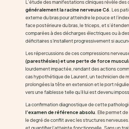
L’étude des manifestations cliniques révèle des 
généralement la racine nerveuse C6
. Les pat
externe du bras pour atteindre le pouce et l’inde
face postérieure du bras, le triceps, et s’étende
comparées à des décharges électriques ou à des 
déficitaires s’installent progressivement si aucune
Les répercussions de ces compressions nerveuse
(paresthésies) et une perte de force muscula
lourdement impactée, rendant des actions comme
cas hypothétique de Laurent, un technicien de m
prolongées la tête en extension et le port régulie
vers une faiblesse telle qu’il lui est devenu impos
La confirmation diagnostique de cette pathologi
l’examen de référence absolu
. Elle permet de 
le degré de conflit avec les structures nerveuse
et quantifier l’atteinte fonctionnelle. Sans un 