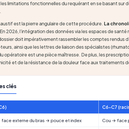
r les limitations fonctionnelles du requérant en se basant sur
.
haustif est la pierre angulaire de cette procédure.
La chronol
 En 2026, l’intégration des données via les espaces de santé
e dossier doit impérativement rassembler les comptes rendus d’
teurs, ainsi que les lettres de liaison des spécialistes (rhuma
ndu opératoire est une pièce maîtresse. De plus, les prescript
nicité et de la résistance de la douleur face aux traitements 
es clés
C6)
C6-C7 (raci
face externe du bras → pouce et index
Cou → face p