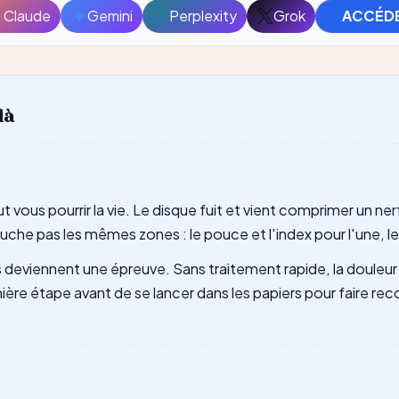
Claude
Gemini
Perplexity
Grok
ACCÉDE
Ouvrir
Ouvrir
Ouvrir
Ouvrir
avec
avec
avec
avec
Claude
Gemini
Perplexity
Grok
là
t vous pourrir la vie. Le disque fuit et vient comprimer un ner
he pas les mêmes zones : le pouce et l'index pour l'une, le 
deviennent une épreuve. Sans traitement rapide, la douleur s'i
e étape avant de se lancer dans les papiers pour faire rec