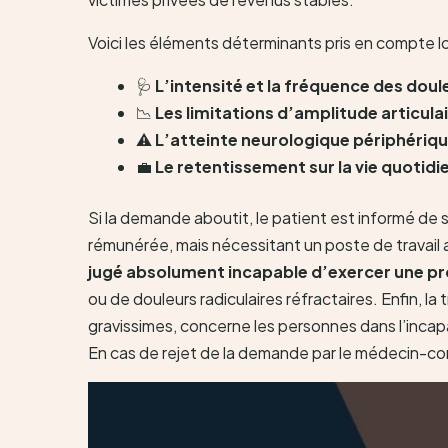
Voici les éléments déterminants pris en compte lo
🩺
L’intensité et la fréquence des doule
📉
Les limitations d’amplitude articulai
⚠️
L’atteinte neurologique périphériqu
💼
Le retentissement sur la vie quotidi
Si la demande aboutit, le patient est informé de 
rémunérée, mais nécessitant un poste de travail
jugé absolument incapable d’exercer une p
ou de douleurs radiculaires réfractaires. Enfin, l
gravissimes, concerne les personnes dans l’incapac
En cas de rejet de la demande par le médecin-conse