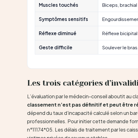
Muscles touchés
Biceps, brachial
Symptômes sensitifs
Engourdissemen
Réflexe diminué
Réflexe bicipital
Geste difficile
Soulever le bra
Les trois catégories d’invalid
L’évaluation par le médecin-conseil aboutit au cla
classement n’est pas définitif et peut être r
dépend du taux d’incapacité calculé selon un barè
professionnelles. Pour initier cette demande form
n°11174*05. Les délais de traitement par les cai
victimes privées de revenus stables.