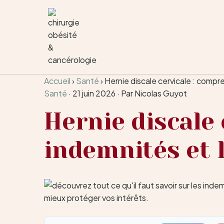
Aller au contenu
Accueil
›
Santé
›
Hernie discale cervicale : compre
Santé
·
21 juin 2026
·
Par Nicolas Guyot
Hernie discale 
indemnités et l