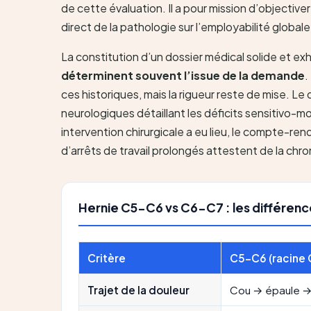
de cette évaluation. Il a pour mission d’objective
direct de la pathologie sur l’employabilité globale
La constitution d’un dossier médical solide et ex
déterminent souvent l’issue de la demande
.
ces historiques, mais la rigueur reste de mise. L
neurologiques détaillant les déficits sensitivo-mo
intervention chirurgicale a eu lieu, le compte-re
d’arrêts de travail prolongés attestent de la chro
Hernie C5-C6 vs C6-C7 : les différenc
Critère
C5-C6 (racine 
Trajet de la douleur
Cou → épaule → 