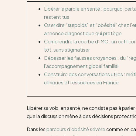
Libérer la parole en santé : pourquoi certa
restent tus
Oser dire “surpoids” et “obésité” chez l’e
annonce diagnostique qui protège
Comprendre la courbe d’IMC : un outil con
tôt, sans stigmatiser
Dépasser les fausses croyances : du “rég
l’accompagnement global familial
Construire des conversations utiles : m
cliniques et ressources en France
Libérer sa voix, en santé, ne consiste pas à parler p
que la discussion mène à des décisions protectri
Dans les
parcours d’obésité sévère
comme en canc