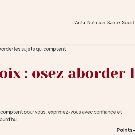
L’Actu
Nutrition
Santé
Sport
border les sujets qui comptent
oix : osez aborder l
Points-