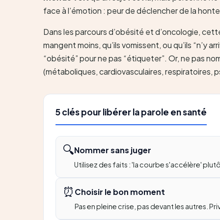
face à l’émotion : peur de déclencher de la honte, d
Dans les parcours d’obésité et d’oncologie, cett
mangent moins, qu’ils vomissent, ou qu’ils “n’y ar
“obésité” pour ne pas “étiqueter”. Or, ne pas nomm
(métaboliques, cardiovasculaires, respiratoires, 
5 clés pour libérer la parole en santé
🔍
Nommer sans juger
Utilisez des faits : 'la courbe s'accélère' plu
⏰
Choisir le bon moment
Pas en pleine crise, pas devant les autres. Pr