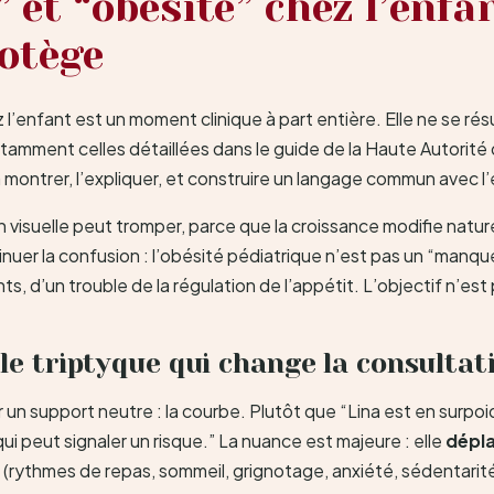
 et “obésité” chez l’enfa
otège
’enfant est un moment clinique à part entière. Elle ne se rés
tamment celles détaillées dans le guide de la Haute Autorité 
la montrer, l’expliquer, et construire un langage commun avec l’
 visuelle peut tromper, parce que la croissance modifie natur
nuer la confusion : l’obésité pédiatrique n’est pas un “manqu
ts, d’un trouble de la régulation de l’appétit. L’objectif n’est
 le triptyque qui change la consultat
n support neutre : la courbe. Plutôt que “Lina est en surpoi
ui peut signaler un risque.” La nuance est majeure : elle
dépla
 (rythmes de repas, sommeil, grignotage, anxiété, sédentarité,