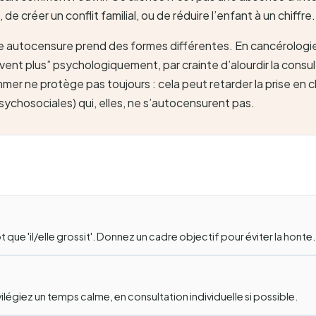
e créer un conflit familial, ou de réduire l’enfant à un chiffre.
e autocensure prend des formes différentes. En cancérologie, 
rivent plus” psychologiquement, par crainte d’alourdir la cons
er ne protège pas toujours : cela peut retarder la prise en ch
psychosociales) qui, elles, ne s’autocensurent pas.
tôt que 'il/elle grossit'. Donnez un cadre objectif pour éviter la honte.
ivilégiez un temps calme, en consultation individuelle si possible.