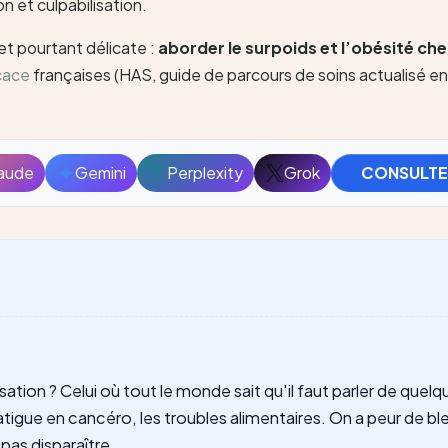
n et culpabilisation.
et pourtant délicate :
aborder le surpoids et l’obésité che
icace
françaises (HAS, guide de parcours de soins actualisé en 
aude
Gemini
Perplexity
Grok
CONSULTE
Ouvrir
Ouvrir
Ouvrir
Ouvrir
avec
avec
avec
avec
Claude
Gemini
Perplexity
Grok
sation ? Celui où tout le monde sait qu'il faut parler de que
fatigue en cancéro, les troubles alimentaires. On a peur de ble
pas disparaître.