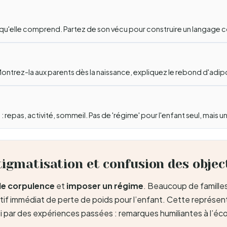
e qu'elle comprend. Partez de son vécu pour construire un langage
d. Montrez-la aux parents dès la naissance, expliquez le rebond d'adip
pas, activité, sommeil. Pas de 'régime' pour l'enfant seul, mais un 
tigmatisation et confusion des objec
de corpulence
et
imposer un régime
. Beaucoup de familles
jectif immédiat de perte de poids pour l’enfant. Cette représ
si par des expériences passées : remarques humiliantes à l’éc