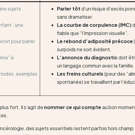
ins sujets
Parler tôt
d’un risque d’excès pond
sans dramatiser.
nfant : une
La courbe de corpulence (IMC)
d
fiable que “l’impression visuelle”.
cret pour parler
Le rebond d’adiposité précoce
surpoids ne soit évident.
ime” à
L’annonce du diagnostic
doit êtr
un langage commun avec la famille.
éthodes, exemples
Les freins culturels
(peur des “ali
spontanée) se travaillent par l’éduca
lus fort. Il s’agit de
nommer ce qui compte
au bon moment,
ces.
érologie, des sujets essentiels restent parfois hors champ : 