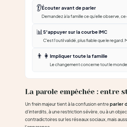
👂
Écouter avant de parler
Demandez à la famille ce qu'elle observe, c
📊
S'appuyer sur la courbe IMC
C'est l'outil validé, plus fiable que le regar
👨‍👩
Impliquer toute la famille
Le changement concerne tout le monde : re
La parole empêchée : entre s
Un frein majeur tient à la confusion entre
parler 
d’interdits, à une restriction sévère, ou à un ob
contradictoires sur les réseaux sociaux, mais aus
l’apparence.