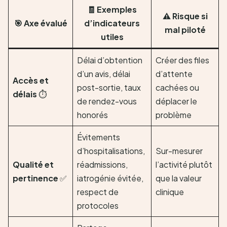
🧾 Exemples
⚠️ Risque si
🎯 Axe évalué
d’indicateurs
mal piloté
utiles
Délai d’obtention
Créer des files
d’un avis, délai
d’attente
Accès et
post-sortie, taux
cachées ou
délais
⏱️
de rendez-vous
déplacer le
honorés
problème
Évitements
d’hospitalisations,
Sur-mesurer
Qualité et
réadmissions,
l’activité plutôt
pertinence
✅
iatrogénie évitée,
que la valeur
respect de
clinique
protocoles