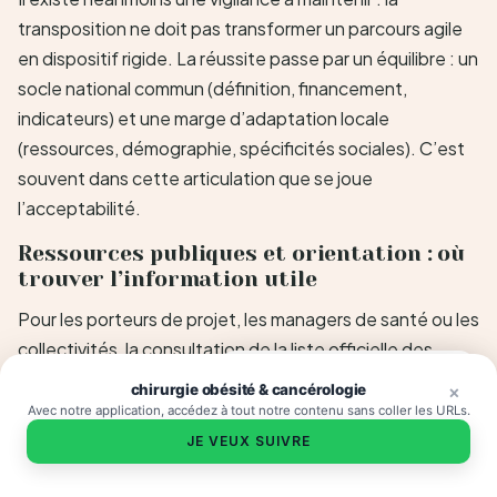
transposition ne doit pas transformer un parcours agile
en dispositif rigide. La réussite passe par un équilibre : un
socle national commun (définition, financement,
indicateurs) et une marge d’adaptation locale
(ressources, démographie, spécificités sociales). C’est
souvent dans cette articulation que se joue
l’acceptabilité.
Ressources publiques et orientation : où
trouver l’information utile
Pour les porteurs de projet, les managers de santé ou les
collectivités, la consultation de la liste officielle des
Envie de vous sentir mieux ?
expérimentations en cours
et de leurs
cahiers des
×
chirurgie obésité & cancérologie
×
charges
demeure un passage obligé. Un accès direct
Avec notre application, accédez à tout notre contenu sans coller les URLs.
est disponible via la page ministérielle dédiée :
Article 51 :
JE VEUX SUIVRE
expérimentations en cours (site du ministère)
. Pour les