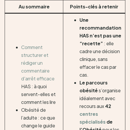
Au sommaire
Points-clés à retenir
Une
recommandation
HAS n’est pas une
“recette”
: elle
Comment
cadre une décision
structurer et
clinique, sans
rédiger un
effacer le cas par
commentaire
cas.
d'arrêt efficace
Le parcours
HAS : à quoi
obésité
s’organise
servent-elles et
idéalement avec
comment les lire
recours aux
42
Obésité de
centres
l’adulte : ce que
spécialisés
de
change le guide
l’Obésité
pour les