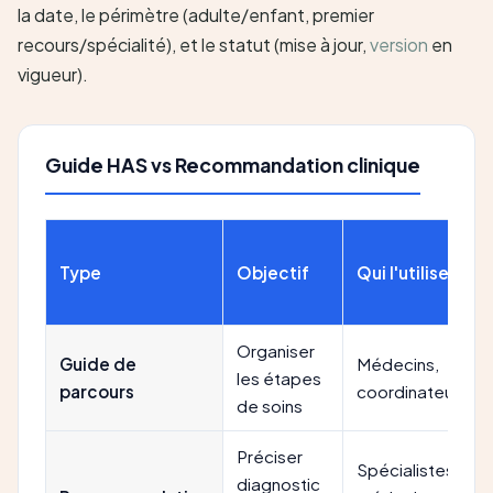
la date, le périmètre (adulte/enfant, premier
recours/spécialité), et le statut (mise à jour,
version
en
vigueur).
Guide HAS vs Recommandation clinique
Type
Objectif
Qui l'utilise
Organiser
Guide de
Médecins,
les étapes
parcours
coordinateurs
de soins
Préciser
Spécialistes,
diagnostic