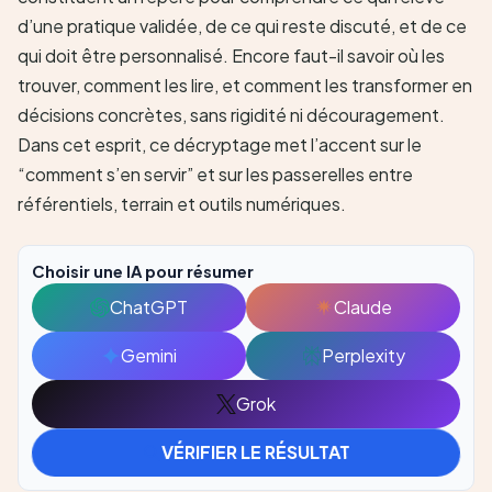
d’une pratique validée, de ce qui reste discuté, et de ce
qui doit être personnalisé. Encore faut-il savoir où les
trouver, comment les lire, et comment les transformer en
décisions concrètes, sans rigidité ni découragement.
Dans cet esprit, ce décryptage met l’accent sur le
“comment s’en servir” et sur les passerelles entre
référentiels, terrain et outils numériques.
Choisir une IA pour résumer
ChatGPT
Claude
Ouvrir
Ouvrir
avec
avec
Gemini
Perplexity
Ouvrir
Ouvrir
ChatGPT
Claude
avec
avec
Grok
Ouvrir
Gemini
Perplexity
avec
VÉRIFIER LE RÉSULTAT
Grok