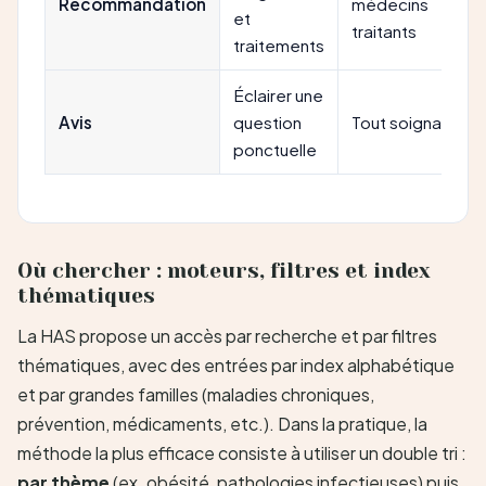
Recommandation
médecins
et
traitants
traitements
Éclairer une
Avis
question
Tout soignant
ponctuelle
Où chercher : moteurs, filtres et index
thématiques
La HAS propose un accès par recherche et par filtres
thématiques, avec des entrées par index alphabétique
et par grandes familles (maladies chroniques,
prévention, médicaments, etc.). Dans la pratique, la
méthode la plus efficace consiste à utiliser un double tri :
par thème
(ex. obésité, pathologies infectieuses) puis