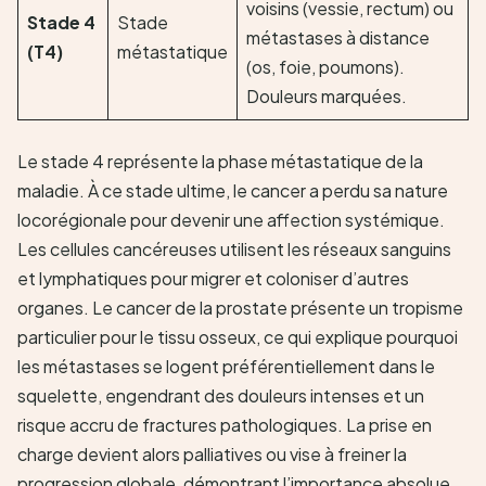
voisins (vessie, rectum) ou
Stade 4
Stade
métastases à distance
(T4)
métastatique
(os, foie, poumons).
Douleurs marquées.
Le stade 4 représente la phase métastatique de la
maladie. À ce stade ultime, le cancer a perdu sa nature
locorégionale pour devenir une affection systémique.
Les cellules cancéreuses utilisent les réseaux sanguins
et lymphatiques pour migrer et coloniser d’autres
organes. Le cancer de la prostate présente un tropisme
particulier pour le tissu osseux, ce qui explique pourquoi
les métastases se logent préférentiellement dans le
squelette, engendrant des douleurs intenses et un
risque accru de fractures pathologiques. La prise en
charge devient alors palliatives ou vise à freiner la
progression globale, démontrant l’importance absolue