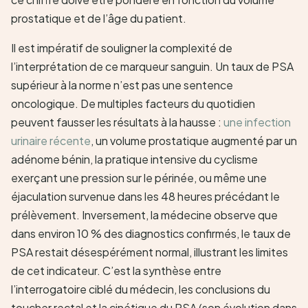
prostatique et de l’âge du patient.
Il est impératif de souligner la complexité de
l’interprétation de ce marqueur sanguin. Un taux de PSA
supérieur à la norme n’est pas une sentence
oncologique. De multiples facteurs du quotidien
peuvent fausser les résultats à la hausse :
une infection
urinaire récente
, un volume prostatique augmenté par un
adénome bénin, la pratique intensive du cyclisme
exerçant une pression sur le périnée, ou même une
éjaculation survenue dans les 48 heures précédant le
prélèvement. Inversement, la médecine observe que
dans environ 10 % des diagnostics confirmés, le taux de
PSA restait désespérément normal, illustrant les limites
de cet indicateur. C’est la synthèse entre
l’interrogatoire ciblé du médecin, les conclusions du
toucher rectal et la cinétique du PSA (son évolution dans