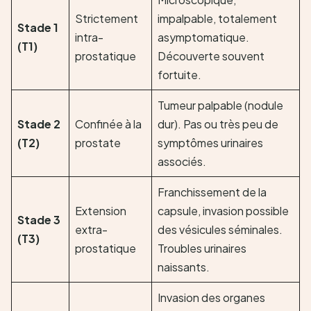
Strictement
impalpable, totalement
Stade 1
intra-
asymptomatique.
(T1)
prostatique
Découverte souvent
fortuite.
Tumeur palpable (nodule
Stade 2
Confinée à la
dur). Pas ou très peu de
(T2)
prostate
symptômes urinaires
associés.
Franchissement de la
Extension
capsule, invasion possible
Stade 3
extra-
des vésicules séminales.
(T3)
prostatique
Troubles urinaires
naissants.
Invasion des organes