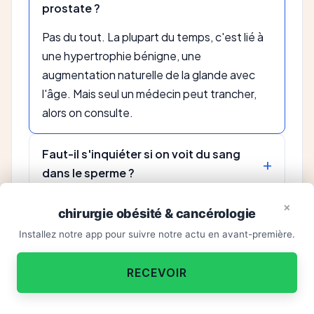
prostate ?
Pas du tout. La plupart du temps, c'est lié à
une hypertrophie bénigne, une
augmentation naturelle de la glande avec
l'âge. Mais seul un médecin peut trancher,
alors on consulte.
Faut-il s'inquiéter si on voit du sang
dans le sperme ?
×
À partir de quel âge doit-on
chirurgie obésité & cancérologie
commencer le dépistage ?
Installez notre app pour suivre notre actu en avant-première.
Une habitude à améliorer ?
×
Le cancer de la prostate est-il
RECEVOIR
toujours grave ?