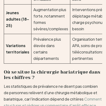
Augmentation plus
Interventions préc
Jeunes
forte, notamment
dépistage métaboli
adultes (18–
formes
charge psychonutrit
25)
sévères/complexes
besoin
Prévalence plus
Organisation territ
Variations
élevée dans
APA, soins de proxi
territoriales
certains
téléconsultations 
départements
pertinentes
Où se situe la chirurgie bariatrique dans
les chiffres ?
Les statistiques de prévalence ne disent pas combien
de personnes relèvent d’une chirurgie métabolique et
bariatrique, car l’indication dépend de critères
Comment
structurer et rédiger un commentaire d'arrêt efficace