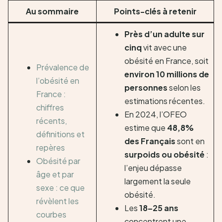
Au sommaire
Points-clés à retenir
Près d’un adulte sur
cinq
vit avec une
obésité en France, soit
Prévalence de
environ 10 millions de
l’obésité en
personnes
selon les
France :
estimations récentes.
chiffres
En 2024, l’OFEO
récents,
estime que
48,8%
définitions et
des Français
sont en
repères
surpoids ou obésité
:
Obésité par
l’enjeu dépasse
âge et par
largement la seule
sexe : ce que
obésité.
révèlent les
Les
18–25 ans
courbes
concentrent une