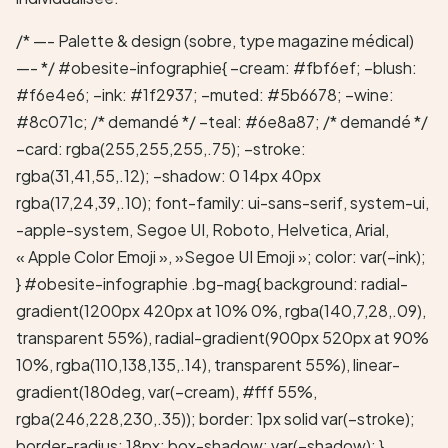
/* —- Palette & design (sobre, type magazine médical)
—- */ #obesite-infographie{ –cream: #fbf6ef; –blush:
#f6e4e6; –ink: #1f2937; –muted: #5b6678; –wine:
#8c071c; /* demandé */ –teal: #6e8a87; /* demandé */
–card: rgba(255,255,255,.75); –stroke:
rgba(31,41,55,.12); –shadow: 0 14px 40px
rgba(17,24,39,.10); font-family: ui-sans-serif, system-ui,
-apple-system, Segoe UI, Roboto, Helvetica, Arial,
« Apple Color Emoji », »Segoe UI Emoji »; color: var(–ink);
} #obesite-infographie .bg-mag{ background: radial-
gradient(1200px 420px at 10% 0%, rgba(140,7,28,.09),
transparent 55%), radial-gradient(900px 520px at 90%
10%, rgba(110,138,135,.14), transparent 55%), linear-
gradient(180deg, var(–cream), #fff 55%,
rgba(246,228,230,.35)); border: 1px solid var(–stroke);
border-radius: 18px; box-shadow: var(–shadow); }