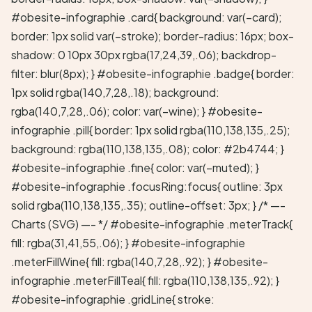
#obesite-infographie .card{ background: var(–card);
border: 1px solid var(–stroke); border-radius: 16px; box-
shadow: 0 10px 30px rgba(17,24,39,.06); backdrop-
filter: blur(8px); } #obesite-infographie .badge{ border:
1px solid rgba(140,7,28,.18); background:
rgba(140,7,28,.06); color: var(–wine); } #obesite-
infographie .pill{ border: 1px solid rgba(110,138,135,.25);
background: rgba(110,138,135,.08); color: #2b4744; }
#obesite-infographie .fine{ color: var(–muted); }
#obesite-infographie .focusRing:focus{ outline: 3px
solid rgba(110,138,135,.35); outline-offset: 3px; } /* —-
Charts (SVG) —- */ #obesite-infographie .meterTrack{
fill: rgba(31,41,55,.06); } #obesite-infographie
.meterFillWine{ fill: rgba(140,7,28,.92); } #obesite-
infographie .meterFillTeal{ fill: rgba(110,138,135,.92); }
#obesite-infographie .gridLine{ stroke: