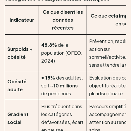
Ce que disent les
Ce que cela impl
Indicateur
données
en soi
récentes
Prévention, repéra
48,8%
de la
Surpoids +
action sur
population (OFEO,
obésité
sommeil/activité/e
2024)
sans attendre la co
≈ 18%
des adultes,
Évaluation des com
Obésité
soit
~10 millions
objectifs réalistes
adulte
de personnes
pluridisciplinaire
Plus fréquent dans
Parcours simplifiés, 
Gradient
les catégories
accompagnement au
social
défavorisées, écart
attention au reno
en hausse
soins