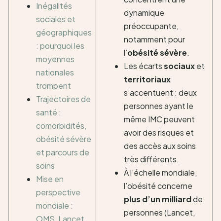
Inégalités
dynamique
sociales et
préoccupante,
géographiques
notamment pour
: pourquoi les
l’
obésité sévère
.
moyennes
Les écarts
sociaux
et
nationales
territoriaux
trompent
s’accentuent : deux
Trajectoires de
personnes ayant le
santé :
même IMC peuvent
comorbidités,
avoir des risques et
obésité sévère
des accès aux soins
et parcours de
très différents.
soins
À l’échelle mondiale,
Mise en
l’obésité concerne
perspective
plus d’un milliard
de
mondiale :
personnes (Lancet,
OMS, Lancet