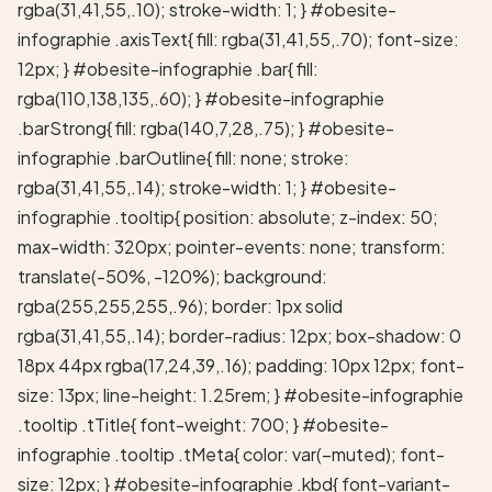
rgba(31,41,55,.10); stroke-width: 1; } #obesite-
infographie .axisText{ fill: rgba(31,41,55,.70); font-size:
12px; } #obesite-infographie .bar{ fill:
rgba(110,138,135,.60); } #obesite-infographie
.barStrong{ fill: rgba(140,7,28,.75); } #obesite-
infographie .barOutline{ fill: none; stroke:
rgba(31,41,55,.14); stroke-width: 1; } #obesite-
infographie .tooltip{ position: absolute; z-index: 50;
max-width: 320px; pointer-events: none; transform:
translate(-50%, -120%); background:
rgba(255,255,255,.96); border: 1px solid
rgba(31,41,55,.14); border-radius: 12px; box-shadow: 0
18px 44px rgba(17,24,39,.16); padding: 10px 12px; font-
size: 13px; line-height: 1.25rem; } #obesite-infographie
.tooltip .tTitle{ font-weight: 700; } #obesite-
infographie .tooltip .tMeta{ color: var(–muted); font-
size: 12px; } #obesite-infographie .kbd{ font-variant-