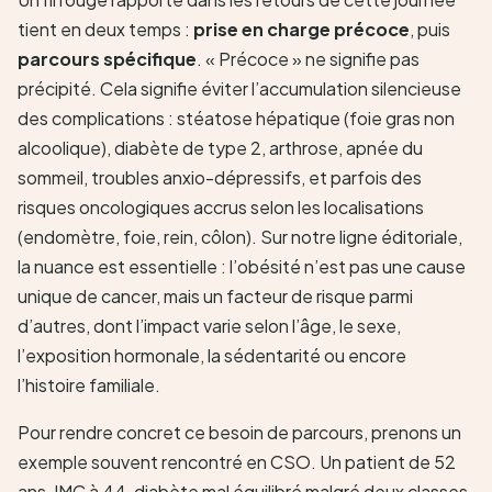
tient en deux temps :
prise en charge précoce
, puis
parcours spécifique
. « Précoce » ne signifie pas
précipité. Cela signifie éviter l’accumulation silencieuse
des complications : stéatose hépatique (foie gras non
alcoolique), diabète de type 2, arthrose, apnée du
sommeil, troubles anxio-dépressifs, et parfois des
risques oncologiques accrus selon les localisations
(endomètre, foie, rein, côlon). Sur notre ligne éditoriale,
la nuance est essentielle : l’obésité n’est pas une cause
unique de cancer, mais un facteur de risque parmi
d’autres, dont l’impact varie selon l’âge, le sexe,
l’exposition hormonale, la sédentarité ou encore
l’histoire familiale.
Pour rendre concret ce besoin de parcours, prenons un
exemple souvent rencontré en CSO. Un patient de 52
ans, IMC à 44, diabète mal équilibré malgré deux classes