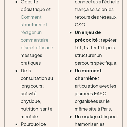
Obésité
connectés à l’échelle
pédiatrique et
française selon les
Comment
retours des réseaux
structurer et
CSO.
rédiger un
Un enjeu de
commentaire
précocité
: repérer
d'arrêt efficace
:
tôt, traiter tôt, puis
messages
structurer un
pratiques
parcours spécifique.
De la
Un moment
consultation au
charnière
:
long cours :
articulation avec les
activité
journées EASO
physique,
organisées sur le
nutrition, santé
même site à Paris.
mentale
Un replay utile
pour
Pourquoi ce
harmoniser les