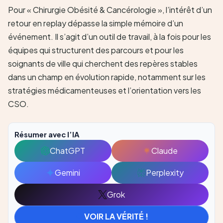
Pour « Chirurgie Obésité & Cancérologie », l’intérêt d’un
retour en replay dépasse la simple mémoire d’un
événement. Il s’agit d’un outil de travail, à la fois pour les
équipes qui structurent des parcours et pour les
soignants de ville qui cherchent des repères stables
dans un champ en évolution rapide, notamment sur les
stratégies médicamenteuses et l’orientation vers les
CSO.
Résumer avec l’IA
ChatGPT
Claude
Ouvrir
Ouvrir
avec
avec
Gemini
Perplexity
Ouvrir
Ouvrir
ChatGPT
Claude
avec
avec
Grok
Ouvrir
Gemini
Perplexity
avec
VOIR LA VÉRITÉ !