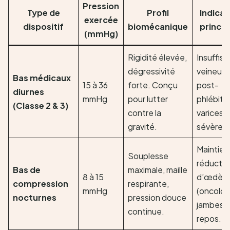
Pression
Type de
Profil
Indicat
exercée
dispositif
biomécanique
princip
(mmHg)
Rigidité élevée,
Insuffis
dégressivité
veineuse
Bas médicaux
15 à 36
forte. Conçu
post-
diurnes
mmHg
pour lutter
phlébite
(Classe 2 & 3)
contre la
varices
gravité.
sévères.
Maintien
Souplesse
réductio
Bas de
maximale, maille
8 à 15
d’œdèm
compression
respirante,
mmHg
(oncolog
nocturnes
pression douce
jambes 
continue.
repos.