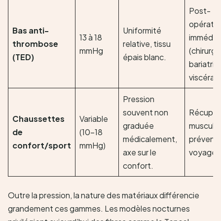
Post-
opératoi
Bas anti-
Uniformité
13 à 18
immédia
thrombose
relative, tissu
mmHg
(chirurgi
(TED)
épais blanc.
bariatriq
viscérale
Pression
souvent non
Récupér
Chaussettes
Variable
graduée
musculai
de
(10-18
médicalement,
préventi
confort/sport
mmHg)
axe sur le
voyage.
confort.
Outre la pression, la nature des matériaux différencie
grandement ces gammes. Les modèles nocturnes