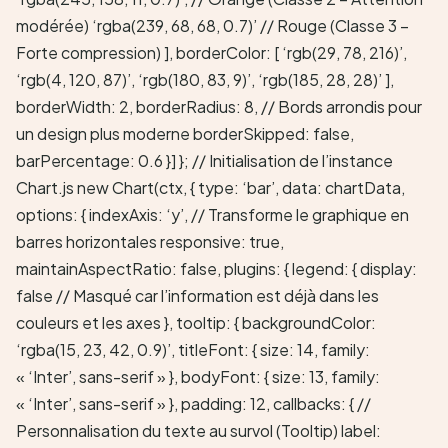
modérée) ‘rgba(239, 68, 68, 0.7)’ // Rouge (Classe 3 –
Forte compression) ], borderColor: [ ‘rgb(29, 78, 216)’,
‘rgb(4, 120, 87)’, ‘rgb(180, 83, 9)’, ‘rgb(185, 28, 28)’ ],
borderWidth: 2, borderRadius: 8, // Bords arrondis pour
un design plus moderne borderSkipped: false,
barPercentage: 0.6 }] }; // Initialisation de l’instance
Chart.js new Chart(ctx, { type: ‘bar’, data: chartData,
options: { indexAxis: ‘y’, // Transforme le graphique en
barres horizontales responsive: true,
maintainAspectRatio: false, plugins: { legend: { display:
false // Masqué car l’information est déjà dans les
couleurs et les axes }, tooltip: { backgroundColor:
‘rgba(15, 23, 42, 0.9)’, titleFont: { size: 14, family:
« ‘Inter’, sans-serif » }, bodyFont: { size: 13, family:
« ‘Inter’, sans-serif » }, padding: 12, callbacks: { //
Personnalisation du texte au survol (Tooltip) label: