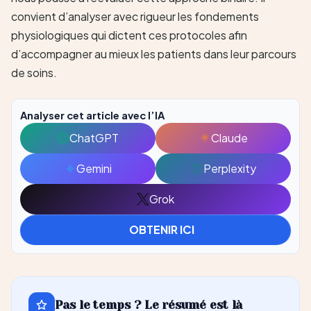
convient d’analyser avec rigueur les fondements
physiologiques qui dictent ces protocoles afin
d’accompagner au mieux les patients dans leur parcours
de soins.
Analyser cet article avec l’IA
ChatGPT
Claude
Ouvrir
Ouvrir
avec
avec
Gemini
Perplexity
Ouvrir
Ouvrir
ChatGPT
Claude
avec
avec
Grok
Ouvrir
Gemini
Perplexity
avec
OBTENIR ICI
Grok
Pas le temps ? Le résumé est là