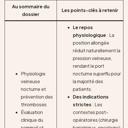
Au sommaire du
Les points-clés à retenir
dossier
Le repos
physiologique
: La
position allongée
réduit naturellement la
pression veineuse,
rendant le port
Physiologie
nocturne superflu pour
veineuse
la majorité des
nocturne et
patients.
prévention des
Des indications
thromboses
strictes
: Les
Évaluation
contextes post-
clinique du
opératoires (chirurgie
sommeil et
bariatrique, oncologie)