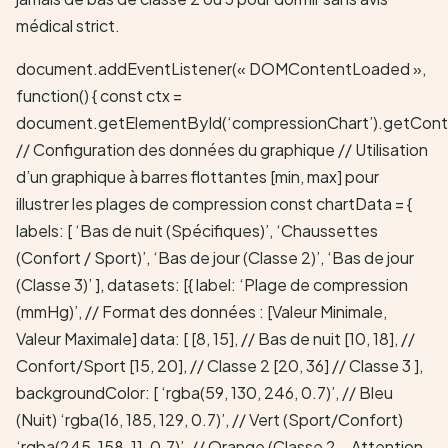
médical strict.
document.addEventListener(« DOMContentLoaded »,
function() { const ctx =
document.getElementById(‘compressionChart’).getConte
// Configuration des données du graphique // Utilisation
d’un graphique à barres flottantes [min, max] pour
illustrer les plages de compression const chartData = {
labels: [ ‘Bas de nuit (Spécifiques)’, ‘Chaussettes
(Confort / Sport)’, ‘Bas de jour (Classe 2)’, ‘Bas de jour
(Classe 3)’ ], datasets: [{ label: ‘Plage de compression
(mmHg)’, // Format des données : [Valeur Minimale,
Valeur Maximale] data: [ [8, 15], // Bas de nuit [10, 18], //
Confort/Sport [15, 20], // Classe 2 [20, 36] // Classe 3 ],
backgroundColor: [ ‘rgba(59, 130, 246, 0.7)’, // Bleu
(Nuit) ‘rgba(16, 185, 129, 0.7)’, // Vert (Sport/Confort)
‘rgba(245, 158, 11, 0.7)’, // Orange (Classe 2 – Attention