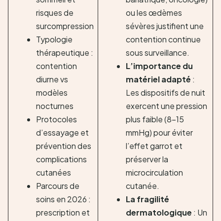
risques de
ou les œdèmes
surcompression
sévères justifient une
Typologie
contention continue
thérapeutique :
sous surveillance.
contention
L’importance du
diurne vs
matériel adapté
:
modèles
Les dispositifs de nuit
nocturnes
exercent une pression
Protocoles
plus faible (8-15
d’essayage et
mmHg) pour éviter
prévention des
l’effet garrot et
complications
préserver la
cutanées
microcirculation
Parcours de
cutanée.
soins en 2026 :
La fragilité
prescription et
dermatologique
: Un