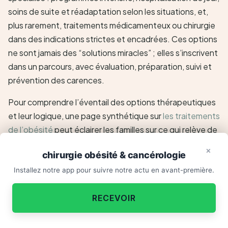
soins de suite et réadaptation selon les situations, et,
plus rarement, traitements médicamenteux ou chirurgie
dans des indications strictes et encadrées. Ces options
ne sont jamais des “solutions miracles” ; elles s’inscrivent
dans un parcours, avec évaluation, préparation, suivi et
prévention des carences.
Pour comprendre l’éventail des options thérapeutiques
et leur logique, une page synthétique sur
les traitements
de l’obésité
peut éclairer les familles sur ce qui relève de
l’hygiène de vie, de l’accompagnement pluridisciplinaire
×
chirurgie obésité & cancérologie
et des prises en charge plus spécialisées.
Sommeil, énergie, forme…
×
Installez notre app pour suivre notre actu en avant-première.
parlons-en.
Le point clé est le suivant : prévenir tôt évite souvent
d’avoir à mobiliser des moyens lourds. Et quand ces
RECEVOIR
moyens sont nécessaires, ils fonctionnent mieux si la
famille a déjà construit une base solide d’habitudes et