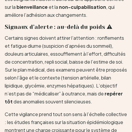
sur la
bienveillance
et la
non-culpabilisation
, qui
améliore l’adhésion aux changements.
Signaux d’alerte : au-delà du poids ⚠️
Certains signes doivent attirer l’attention : ronflements
et fatigue diurne (suspicion d’apnées du sommeil),
douleurs articulaires, essoufflement à l’effort, difficultés
de concentration, repli social, baisse de l’estime de soi.
Sur le plan médical, des examens peuvent être proposés
selon l’âge et le contexte (tension artérielle, bilan
lipidique, glycémie, enzymes hépatiques). L’objectif
n’est pas de “médicaliser” à outrance, mais de
repérer
tôt
des anomalies souvent silencieuses.
Cette vigilance prend tout son sens à l’échelle collective
: les études françaises sur la situation épidémiologique
montrent une charge croissante pour le système de