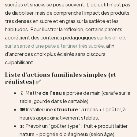
sucrées et snacks se pose souvent. L’objectif n’est pas
de diaboliser, mais de comprendre l’impact des produits
très denses en sucre et en gras sur la satiété et les
habitudes. Pour illustrer la réflexion, certains parents
apprécient des contenus pédagogiques sur
les effets
sur la santé d’une pâte à tartiner très sucrée
, afin
d’ancrer des choix plus éclairés sans discours
culpabilisant.
Liste d’actions familiales simples (et
réalistes) ✅
🥛 Mettre
de l’eau
à portée de main (carafe sur la
table, gourde dans le cartable).
🍽️ Installer une
structure
: 3 repas + 1 goûter, à
heures approximativement stables.
🍌 Prévoir un “goûter type” : fruit + produit laitier
nature + poignée d’oléagineux (selon âge).