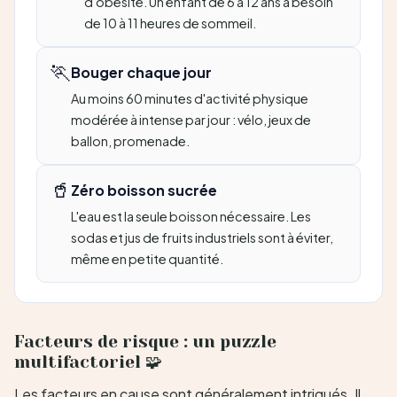
d'obésité. Un enfant de 6 à 12 ans a besoin
de 10 à 11 heures de sommeil.
🏃
Bouger chaque jour
Au moins 60 minutes d'activité physique
modérée à intense par jour : vélo, jeux de
ballon, promenade.
🥤
Zéro boisson sucrée
L'eau est la seule boisson nécessaire. Les
sodas et jus de fruits industriels sont à éviter,
même en petite quantité.
Facteurs de risque : un puzzle
multifactoriel 🧩
Les facteurs en cause sont généralement intriqués. Il