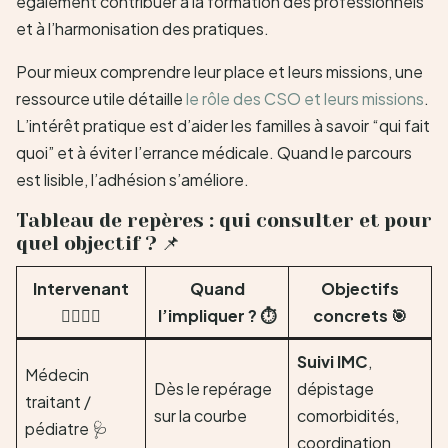
également contribuer à la formation des professionnels
et à l’harmonisation des pratiques.
Pour mieux comprendre leur place et leurs missions, une
ressource utile détaille
le rôle des CSO et leurs missions
.
L’intérêt pratique est d’aider les familles à savoir “qui fait
quoi” et à éviter l’errance médicale. Quand le parcours
est lisible, l’adhésion s’améliore.
Tableau de repères : qui consulter et pour
quel objectif ? 📌
Intervenant
Quand
Objectifs
👩‍⚕️👨‍⚕️
l’impliquer ? ⏱️
concrets 🎯
Suivi IMC
,
Médecin
Dès le repérage
dépistage
traitant /
sur la courbe
comorbidités,
pédiatre 🩺
coordination