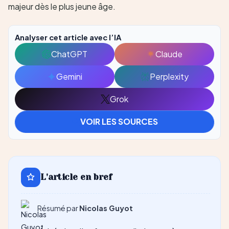
Analyser cet article avec l’IA
ChatGPT
Claude
Ouvrir
Ouvrir
avec
avec
Gemini
Perplexity
Ouvrir
Ouvrir
ChatGPT
Claude
avec
avec
Grok
Ouvrir
Gemini
Perplexity
avec
VOIR LES SOURCES
Grok
L'article en bref
Résumé par
Nicolas Guyot