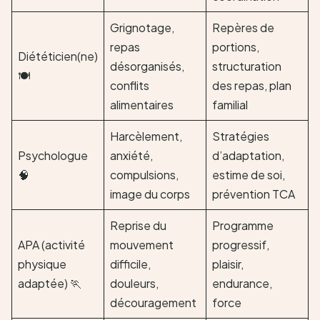
Grignotage,
Repères de
repas
portions,
Diététicien(ne)
désorganisés,
structuration
🍽️
conflits
des repas, plan
alimentaires
familial
Harcèlement,
Stratégies
Psychologue
anxiété,
d’adaptation,
🧠
compulsions,
estime de soi,
image du corps
prévention TCA
Reprise du
Programme
APA (activité
mouvement
progressif,
physique
difficile,
plaisir,
adaptée) 🏃
douleurs,
endurance,
découragement
force