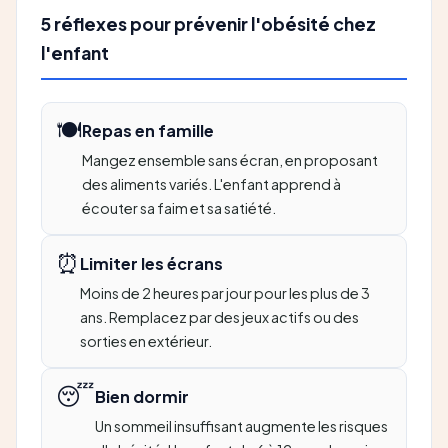
5 réflexes pour prévenir l'obésité chez
l'enfant
🍽️
Repas en famille
Mangez ensemble sans écran, en proposant
des aliments variés. L'enfant apprend à
écouter sa faim et sa satiété.
⏰
Limiter les écrans
Moins de 2 heures par jour pour les plus de 3
ans. Remplacez par des jeux actifs ou des
sorties en extérieur.
😴
Bien dormir
Un sommeil insuffisant augmente les risques