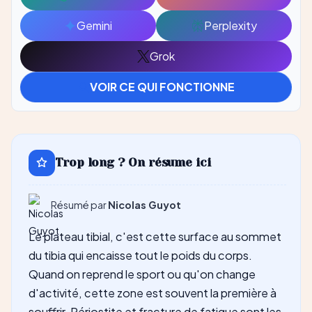
Ouvrir
Ouvrir
avec
avec
Gemini
Perplexity
Ouvrir
Ouvrir
ChatGPT
Claude
avec
avec
Grok
Ouvrir
Gemini
Perplexity
avec
VOIR CE QUI FONCTIONNE
Grok
Trop long ? On résume ici
Résumé par
Nicolas Guyot
Le plateau tibial, c'est cette surface au sommet
du tibia qui encaisse tout le poids du corps.
Quand on reprend le sport ou qu'on change
d'activité, cette zone est souvent la première à
souffrir. Périostite et fracture de fatigue sont les