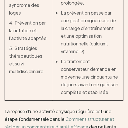
prolongée.
syndrome des
loges
La prévention passe par
une gestion rigoureuse de
4. Prévention par
la charge d’entraînement
la nutrition et
et une optimisation
l’activité adaptée
nutritionnelle (calcium,
5. Stratégies
vitamine D).
thérapeutiques
Le traitement
et suivi
conservateur demande en
multidisciplinaire
moyenne une cinquantaine
de jours avant une guérison
complète et stabilisée.
La reprise d’une activité physique régulière est une
étape fondamentale dans le
Comment structurer et
rédiger un commentaire d'arrêt efficace
des patients