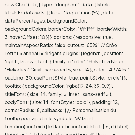
new Chart(ctx, { type: ‘doughnut’, data: { labels:
labelsFr, datasets: [{ label: ‘Répartition (%)’, data:
dataPercentages, backgroundColor:
backgroundColors, borderColor: ‘#ffffff’, borderWidth:
3, hoverOffset: 10 }] }, options: { responsive: true,
maintainAspectRatio: false, cutout: ‘65%’, // Crée
l’effet « anneau » élégant plugins: { legend: { position:
‘right’, labels: { font: { family: « ‘Inter’, ‘Helvetica Neue’,
‘Helvetica’, ‘Arial’, sans-serif », size: 14 }, color: ‘#374151’,
padding: 20, usePointStyle: true, pointStyle: ‘circle’ } },
tooltip: { backgroundColor: ‘rgba(17, 24, 39, 0.9)’,
titleFont: { size: 14, family: « ‘Inter’, sans-serif » },
bodyFont: { size: 14, fontStyle: ‘bold’ }, padding: 12,
cornerRadius: 8, callbacks: { // Personnalisation du
tooltip pour ajouter le symbole ‘%’ label:
function(context) { let label = context.label || »; if (label)
{ label += ‘ : ‘; } if (context.parsed !== null) { label +=