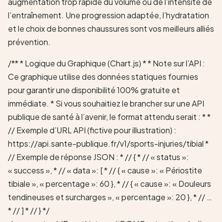
augmentation trop rapide du volume ou de l’intensité de
l’entraînement. Une progression adaptée, l’hydratation
et le choix de bonnes chaussures sont vos meilleurs alliés
prévention.
/** * Logique du Graphique (Chart.js) * * Note sur l’API :
Ce graphique utilise des données statiques fournies
pour garantir une disponibilité 100% gratuite et
immédiate. * Si vous souhaitiez le brancher sur une API
publique de santé à l’avenir, le format attendu serait : * *
// Exemple d’URL API (fictive pour illustration) :
https://api.sante-publique.fr/v1/sports-injuries/tibial *
// Exemple de réponse JSON : * // { * // « status »:
« success », * // « data »: [ * // { « cause »: « Périostite
tibiale », « percentage »: 60 }, * // { « cause »: « Douleurs
tendineuses et surcharges », « percentage »: 20 }, * // …
* // ] * // } */