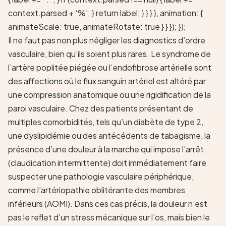
context.parsed + ‘%’; } return label; } } } }, animation: {
animateScale: true, animateRotate: true } } }); });
Il ne faut pas non plus négliger les diagnostics d’ordre
vasculaire, bien qu’ils soient plus rares. Le syndrome de
l’artère poplitée piégée ou l’endofibrose artérielle sont
des affections où le flux sanguin artériel est altéré par
une compression anatomique ou une rigidification de la
paroi vasculaire. Chez des patients présentant de
multiples comorbidités, tels qu’un diabète de type 2,
une dyslipidémie ou des antécédents de tabagisme, la
présence d’une douleur à la marche qui impose l’arrêt
(claudication intermittente) doit immédiatement faire
suspecter une pathologie vasculaire périphérique,
comme l’artériopathie oblitérante des membres
inférieurs (AOMI). Dans ces cas précis, la douleur n’est
pas le reflet d’un stress mécanique sur l’os, mais bien le