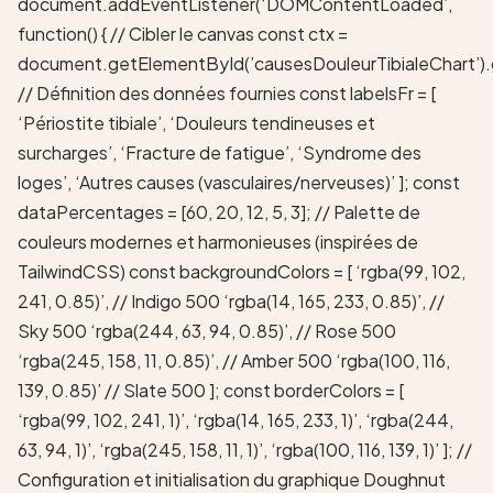
document.addEventListener(‘DOMContentLoaded’,
function() { // Cibler le canvas const ctx =
document.getElementById(’causesDouleurTibialeChart’).
// Définition des données fournies const labelsFr = [
‘Périostite tibiale’, ‘Douleurs tendineuses et
surcharges’, ‘Fracture de fatigue’, ‘Syndrome des
loges’, ‘Autres causes (vasculaires/nerveuses)’ ]; const
dataPercentages = [60, 20, 12, 5, 3]; // Palette de
couleurs modernes et harmonieuses (inspirées de
TailwindCSS) const backgroundColors = [ ‘rgba(99, 102,
241, 0.85)’, // Indigo 500 ‘rgba(14, 165, 233, 0.85)’, //
Sky 500 ‘rgba(244, 63, 94, 0.85)’, // Rose 500
‘rgba(245, 158, 11, 0.85)’, // Amber 500 ‘rgba(100, 116,
139, 0.85)’ // Slate 500 ]; const borderColors = [
‘rgba(99, 102, 241, 1)’, ‘rgba(14, 165, 233, 1)’, ‘rgba(244,
63, 94, 1)’, ‘rgba(245, 158, 11, 1)’, ‘rgba(100, 116, 139, 1)’ ]; //
Configuration et initialisation du graphique Doughnut