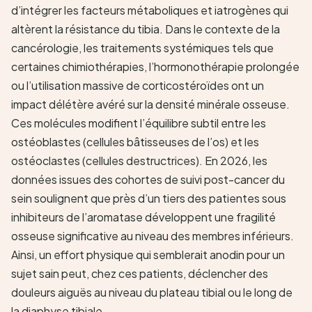
d’intégrer les facteurs métaboliques et iatrogènes qui
altèrent la résistance du tibia. Dans le contexte de la
cancérologie, les traitements systémiques tels que
certaines chimiothérapies, l’hormonothérapie prolongée
ou l’utilisation massive de corticostéroïdes ont un
impact délétère avéré sur la densité minérale osseuse.
Ces molécules modifient l’équilibre subtil entre les
ostéoblastes (cellules bâtisseuses de l’os) et les
ostéoclastes (cellules destructrices). En 2026, les
données issues des cohortes de suivi post-cancer du
sein soulignent que près d’un tiers des patientes sous
inhibiteurs de l’aromatase développent une fragilité
osseuse significative au niveau des membres inférieurs.
Ainsi, un effort physique qui semblerait anodin pour un
sujet sain peut, chez ces patients, déclencher des
douleurs aiguës au niveau du plateau tibial ou le long de
la diaphyse tibiale.