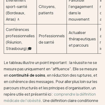
Événement
Favoriser
Ins
sport-santé
Citoyens,
l’engagement
rep
(Bordeaux,
patients
dans le
d’a
Arras) 🚶
mouvement
ad
Conférences
Ré
Actualiser
professionnelles
Professionnels
act
thérapeutiques
(Réunion,
de santé
ré
et parcours
Strasbourg) 🎓
ide
Le tableau illustre un point important : la réussite ne se
mesure pas uniquement en “affluence”. Elle se mesure
en
continuité de soins
, en réduction des ruptures, et
en cohérence des messages. Pour aller plus loin sur les
parcours structurés et les principes d’organisation, un
repère utile est présenté ici :
comprendre la définition
médicale de l’obésité
. Une définition claire conditionne