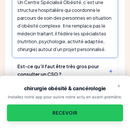
Un Centre Spécialisé Obésité, c’est une
structure hospitalière qui coordonne le
parcours de soin des personnes en situation
d’obésité complexe. Il ne remplace pas le
médecin traitant, il fédère les spécialistes
(nutrition, psychologie, activité adaptée,
chirurgie) autour d’un projet personnalisé.
Est-ce qu’il faut être très gros pour
consulter un CSO ?
×
chirurgie obésité & cancérologie
Je peux y aller directement sans
Installez notre app pour suivre notre actu en avant-première.
Envie de vous sentir mieux ?
ordonnance ?
×
RECEVOIR
Ils font uniquement de la chirurgie ?