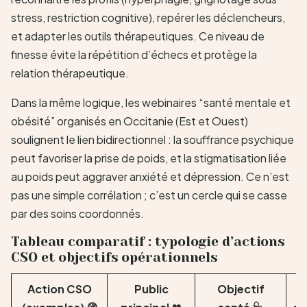
stress, restriction cognitive), repérer les déclencheurs,
et adapter les outils thérapeutiques. Ce niveau de
finesse évite la répétition d’échecs et protège la
relation thérapeutique.
Dans la même logique, les webinaires “santé mentale et
obésité” organisés en Occitanie (Est et Ouest)
soulignent le lien bidirectionnel : la souffrance psychique
peut favoriser la prise de poids, et la stigmatisation liée
au poids peut aggraver anxiété et dépression. Ce n’est
pas une simple corrélation ; c’est un cercle qui se casse
par des soins coordonnés.
Tableau comparatif : typologie d’actions
CSO et objectifs opérationnels
Action CSO
Public
Objectif
I