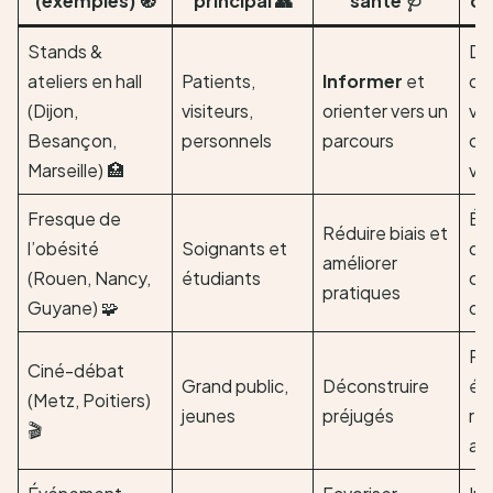
(exemples) 🧭
principal 👥
santé 🩺
de
Stands &
De
ateliers en hall
Patients,
Informer
et
de
(Dijon,
visiteurs,
orienter vers un
vo
Besançon,
personnels
parcours
or
Marseille) 🏥
vill
Fresque de
Év
Réduire biais et
l’obésité
Soignants et
de
améliorer
(Rouen, Nancy,
étudiants
ch
pratiques
Guyane) 🧩
de
Par
Ciné-débat
Grand public,
Déconstruire
éc
(Metz, Poitiers)
jeunes
préjugés
rel
🎬
as